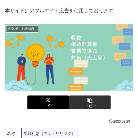
本サイトはアフルエイト広告を使用しております。
簿記3級 勘定科目
X
コピー
2023.02.23
名称
受取利息（ウケトリリソク）