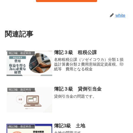
white
関連記事
簿記３級 租税公課
簿記3級 勘定科目
名称租税公課（ソゼイコウカ）分類１損
益計算書分類２費用意味固定資産税、印
紙等 費用となる税金
簿記３級 貸倒引当金
簿記3級 勘定科目
貸倒引当金の問題です。
簿記3級 土地
簿記3級 勘定科目
土地の問題です。