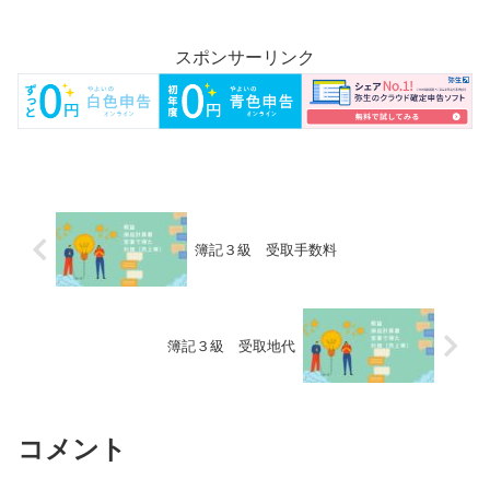
スポンサーリンク
簿記３級 受取手数料
簿記３級 受取地代
コメント