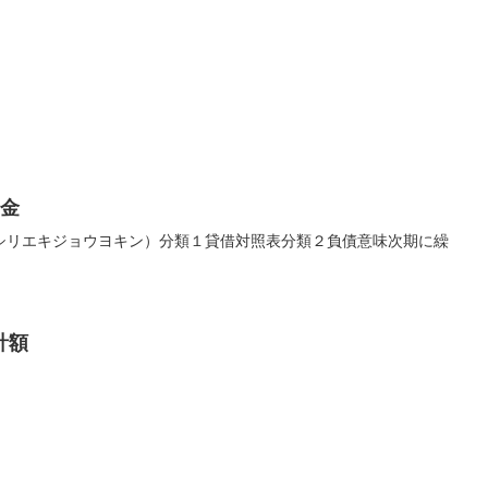
。
余金
シリエキジョウヨキン）分類１貸借対照表分類２負債意味次期に繰
計額