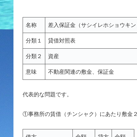
名称
差入保証金（サシイレホショウキン
分類１
貸借対照表
分類２
資産
意味
不動産関連の敷金、保証金
代表的な問題です。
①事務所の賃借（チンシャク）にあたり敷金
借方
金額
貸方
金額