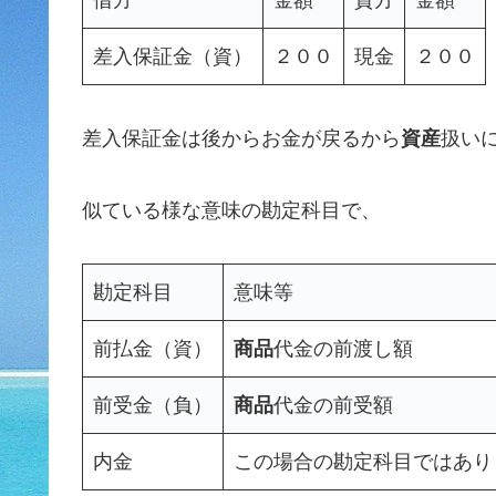
差入保証金（資）
２００
現金
２００
差入保証金は後からお金が戻るから
資産
扱い
似ている様な意味の勘定科目で、
勘定科目
意味等
前払金（資）
商品
代金の前渡し額
前受金（負）
商品
代金の前受額
内金
この場合の勘定科目ではあり