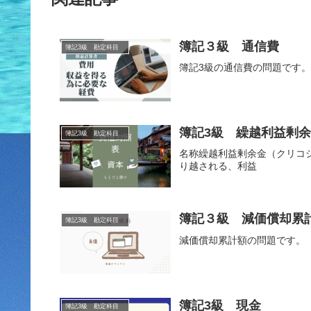
簿記３級 通信費
簿記3級 勘定科目
簿記3級の通信費の問題です
簿記3級 繰越利益剰
簿記3級 勘定科目
名称繰越利益剰余金（クリコ
り越される、利益
簿記３級 減価償却累
簿記3級 勘定科目
減価償却累計額の問題です。
簿記3級 現金
簿記3級 勘定科目