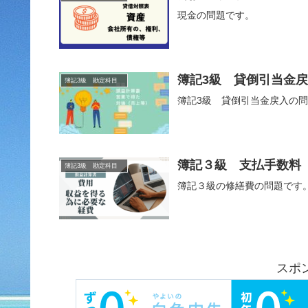
現金の問題です。
簿記3級 貸倒引当金
簿記3級 勘定科目
簿記3級 貸倒引当金戻入の
簿記３級 支払手数料
簿記3級 勘定科目
簿記３級の修繕費の問題です
スポ