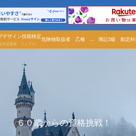
ブデザイン技能検定
危険物取扱者 乙種 第４類
簿記3級 勘定
６１才定年起業家 ウェブデザイン技能検定の勉強を２０２５年０５月２３日より勉強します。ノート代わりにブログに書きますので、皆さんも一緒に勉強しませんか？尚、ご指導も頂けたら嬉しいです。宜しくお願い致します。
６０歳からの資格挑戦！