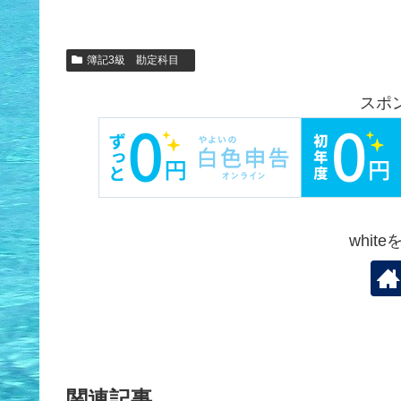
簿記3級 勘定科目
スポ
whit
関連記事