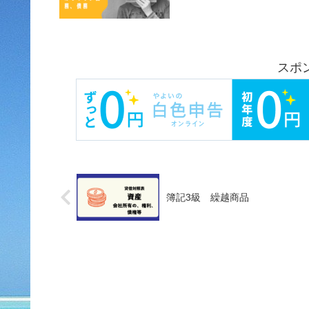
スポ
簿記3級 繰越商品