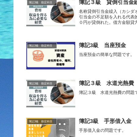
簿記３級 貸倒引当金
簿記3級 勘定科目
名称貸倒引当金繰入（カシダ
引当金の不足額を入れる代表
０円が貸倒れた。借方金額貸方
簿記3級 当座預金
簿記3級 勘定科目
当座預金の簡単な問題です。
簿記３級 水道光熱費
簿記3級 勘定科目
簿記３級 水道光熱費の問題
簿記3級 手形借入金
簿記3級 勘定科目
手形借入金の問題です。