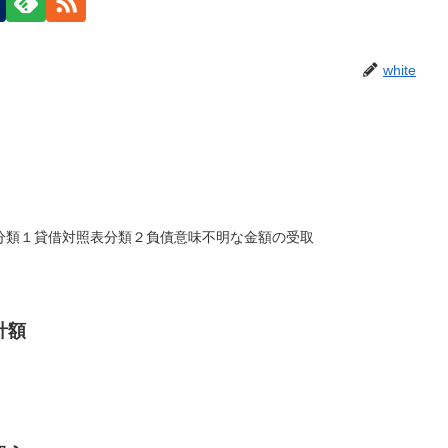
white
分類１貸借対照表分類２負債意味不明な金額の受取
計額