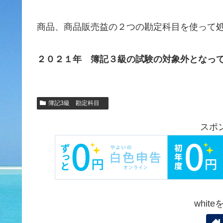
商品、商品販売益の２つの勘定科目を使って
２０２１年 簿記３級の試験の対象外となっ
簿記3級 勘定科目
スポ
whit