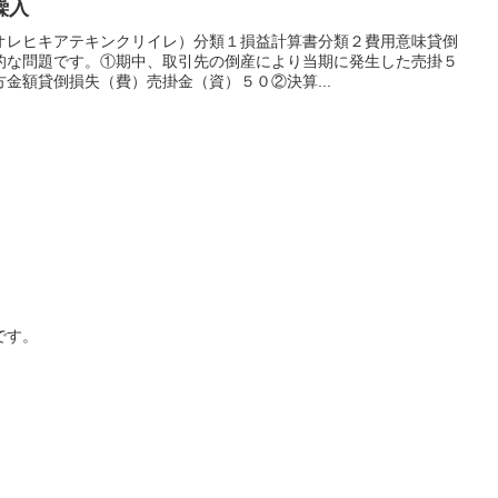
繰入
オレヒキアテキンクリイレ）分類１損益計算書分類２費用意味貸倒
的な問題です。①期中、取引先の倒産により当期に発生した売掛５
金額貸倒損失（費）売掛金（資）５０②決算...
です。