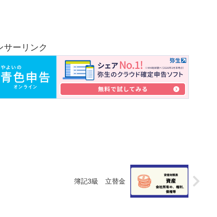
ンサーリンク
簿記3級 立替金