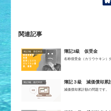
関連記事
簿記3級 仮受金
簿記3級 勘定科目
名称借受金（カリウケキン）
簿記３級 減価償却累
簿記3級 勘定科目
減価償却累計額の問題です。