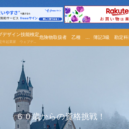
ブデザイン技能検定
危険物取扱者 乙種 第４類
簿記3級 勘定
６１才定年起業家 ウェブデザイン技能検定の勉強を２０２５年０５月２３日より勉強します。ノート代わりにブログに書きますので、皆さんも一緒に勉強しませんか？尚、ご指導も頂けたら嬉しいです。宜しくお願い致します。
６０歳からの資格挑戦！