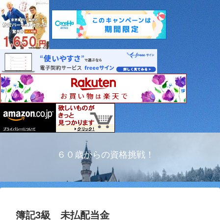
６０歳からの資格挑戦！
簿記3級 未払配当金