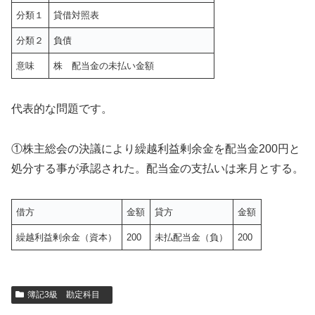
分類１
貸借対照表
分類２
負債
意味
株 配当金の未払い金額
代表的な問題です。
①株主総会の決議により繰越利益剰余金を配当金200円と
処分する事が承認された。配当金の支払いは来月とする。
借方
金額
貸方
金額
繰越利益剰余金（資本）
200
未払配当金（負）
200
簿記3級 勘定科目