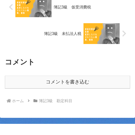
簿記3級 仮受消費税
簿記3級 未払法人税
コメント
コメントを書き込む
ホーム
簿記3級 勘定科目