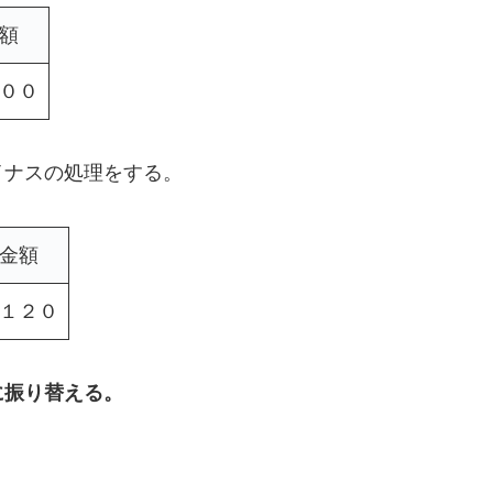
額
００
イナスの処理をする。
金額
１２０
に振り替える。