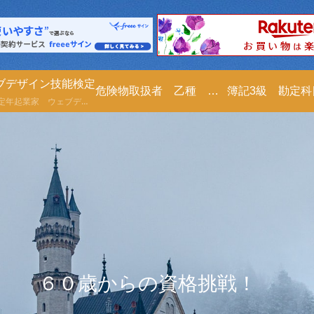
ブデザイン技能検定
危険物取扱者 乙種 第４類
簿記3級 勘定
６１才定年起業家 ウェブデザイン技能検定の勉強を２０２５年０５月２３日より勉強します。ノート代わりにブログに書きますので、皆さんも一緒に勉強しませんか？尚、ご指導も頂けたら嬉しいです。宜しくお願い致します。
６０歳からの資格挑戦！