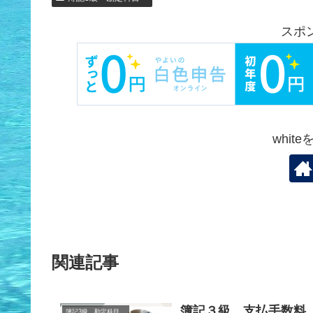
スポ
whit
関連記事
簿記３級 支払手数料
簿記3級 勘定科目