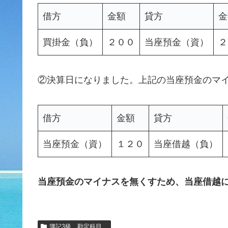
借方
金額
貸方
金
買掛金（負）
２００
当座預金（資）
２
②決算日になりました。上記の当座預金のマ
借方
金額
貸方
当座預金（資）
１２０
当座借越（負）
当座預金のマイナスを無くすため、当座借越
簿記3級 勘定科目