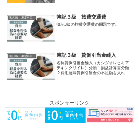
す。①株主総会の決議により繰越利益剰
余金を配当金200円と処分する事が承認さ
れた。配当金の支払いは来月とする。借
方金額貸方金額繰越利益剰...
簿記３級 旅費交通費
簿記3級 勘定科目
簿記3級の旅費交通費の問題です。
簿記３級 貸倒引当金繰入
簿記3級 勘定科目
名称貸倒引当金繰入（カシダオレヒキア
テキンクリイレ）分類１損益計算書分類
２費用意味貸倒引当金の不足額を入れる
代表的な問題です。①期中、取引先の倒
産により当期に発生した売掛５０円が貸
倒れた。借方金額貸方金額貸倒損失
（費）売掛金（資）５０②決算...
スポンサーリンク