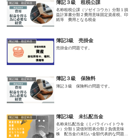
簿記３級 租税公課
簿記3級 勘定科目
名称租税公課（ソゼイコウカ）分類１損
益計算書分類２費用意味固定資産税、印
紙等 費用となる税金
簿記3級 売掛金
簿記3級 勘定科目
売掛金の問題です。
簿記３級 保険料
簿記3級 勘定科目
簿記３級 保険料の問題です。
簿記3級 未払配当金
簿記3級 勘定科目
名称未払配当金（ミバライハイトウキ
ン）分類１貸借対照表分類２負債意味
株 配当金の未払い金額代表的な問題で