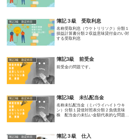
簿記３級 受取利息
簿記3級 勘定科目
名称受取利息（ウケトリリソク）分類１
損益計算書分類２収益意味貸付金のい対
する受取利息
簿記3級 前受金
簿記3級 勘定科目
前受金の問題です。
簿記3級 未払配当金
簿記3級 勘定科目
名称未払配当金（ミバライハイトウキ
ン）分類１貸借対照表分類２負債意味
株 配当金の未払い金額代表的な問題で
す。①株主総会の決議により繰越利益剰
余金を配当金200円と処分する事が承認さ
れた。配当金の支払いは来月とする。借
方金額貸方金額繰越利益剰...
簿記３級 仕入
簿記3級 勘定科目