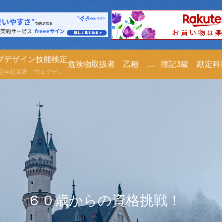
ブデザイン技能検定
危険物取扱者 乙種 第４類
簿記3級 勘定
６１才定年起業家 ウェブデザイン技能検定の勉強を２０２５年０５月２３日より勉強します。ノート代わりにブログに書きますので、皆さんも一緒に勉強しませんか？尚、ご指導も頂けたら嬉しいです。宜しくお願い致します。
６０歳からの資格挑戦！