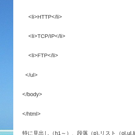
<li>HTTP</li>
<li>TCP/IP</li>
<li>FTP</li>
</ul>
</body>
</html>
特に見出し（h1～）、段落（p),リスト（ol,ul