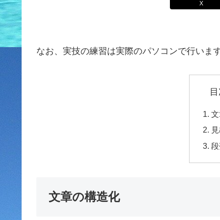
X
なお、実技の練習は実際のパソコンで行いま
目
文
見
段
文章の構造化