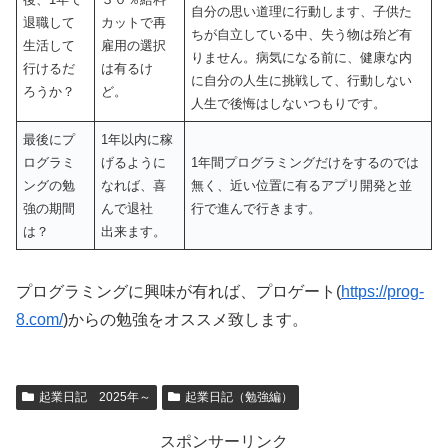
自分の思い道理に行動します、子供た
退職して
カットで再
ちが自立している中、失う物は殆ど有
生活して
雇用の選択
りません。病気になる前に、健康な内
行けるだ
は有るけ
に自分の人生に挑戦して、行動しない
ろうか？
ど。
人生で後悔はしないつもりです。
最後にプ
1年以内に稼
ログラミ
げるように
1年間プログラミングだけをするのでは
ングの勉
なれば、喜
無く、近い位置に有るアプリ開発と並
強の期間
んで退社
行で進んで行きます。
は？
出来ます。
プログラミングに興味が有れば、プロゲート(
https://prog-
8.com/
)からの勉強をオススメ致します。
起業日記 2025年～
起業日記（勉強編）
スポンサーリンク