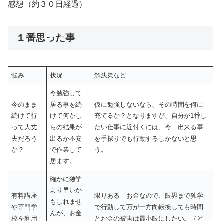
感想（約３０日経過）
１番思った事
悩み
状況
解決策など
今勉強して
今のまま
居る事を続
仮に勉強しないなら、その時間を何に
続けて行
けて何かし
充てるか？となりますが、自分が1番し
って大丈
らの結果が
たい仕事に近付くには、今 出来る事
夫だろう
出るか不安
を手探りでも行動するしかないと思
か？
で作業して
う。
居ます。
確かに独学
より早いか
有料講座
限りある お金なので、限界まで独学
もしれませ
や専門学
で行動して万が一方向転換しても時間
んが、お金
校を利用
とお金の被害は最小限にしたい。（ど