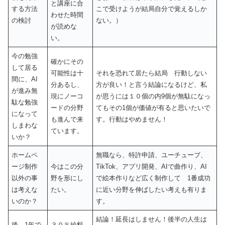
と講座に合
する方法
こで受けようが結局自分で覚えるしか
わせた時間
の検討
ない。）
が読めな
い。
今の勉強
確かにその
して居る
可能性は十
それを恐れて居たら結局 行動しない
間に、AI
分あるし、
方が良い！と言う結論になるけど、私
が進み無
現にノーコ
が思うには１０個の内9個が無駄になっ
駄な勉強
ードの分野
てもその1個が価値が有ると思いたいで
になって
も進んで来
す。行動はやめません！
しまわな
ています。
いか？
ホームペ
無職なら、特許申請、ユーチューブ、
ージ制作
今はこの分
TikTok、アプリ開発、AIで曲作り、AI
以外の事
野を形にし
で絵本作りなど広く制作して 1番成功
は考えな
たい。
に近い分野を伸ばしたい考えも有りま
いのか？
す。
結論！延長はしません！後半の人生は
後、1年で
３０％給料